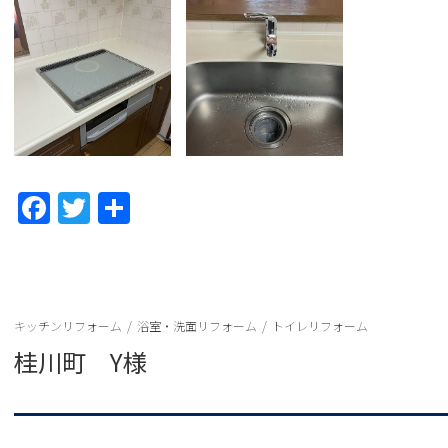
F
T
共
a
w
有
c
itt
e
er
b
キッチンリフォーム
/
浴室・洗面リフォーム
/
トイレリフォーム
桂川町 Y様
o
o
k