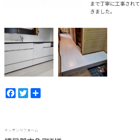
まで丁寧に工事されて
きました。
F
T
共
a
w
有
c
itt
e
er
b
キッチンリフォーム