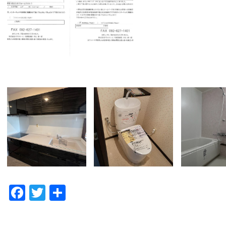
F
T
共
a
w
有
c
itt