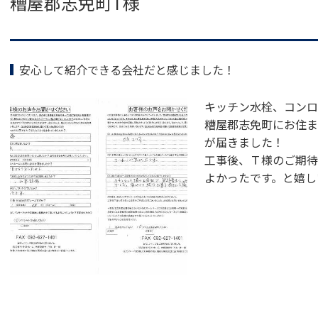
糟屋郡志免町T様
o
o
k
安心して紹介できる会社だと感じました！
キッチン水栓、コンロ
糟屋郡志免町にお住ま
が届きました！
工事後、Ｔ様のご期待
よかったです。と嬉し