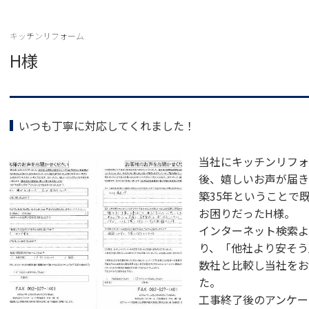
e
er
b
キッチンリフォーム
H様
o
o
k
いつも丁寧に対応してくれました！
当社にキッチンリフォ
後、嬉しいお声が届き
築35年ということで
お困りだったH様。
インターネット検索よ
り、「他社より安そう
数社と比較し当社をお
た。
工事終了後のアンケー