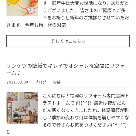
す。 旧年中は大変お世話になり、ありがと
うございました。 皆さまのご健康とご多
幸をお祈りし新年のご挨拶とさせていただ
きます。 今年も精一杯の対応…
詳しくはこちら
サンゲツの壁紙でキレイでオシャレな空間にリフォ
ーム♪
2021.09.08
ブログ
内装
こんにちは！福岡のリフォーム専門店㈱ト
ラストホームです!(^^)! 最近は夜がだん
だん寒くなってきましたね。体温調節が難
しい季節の変わり目は体調を崩しやすくな
るので皆さんお気をつけください(*^_^*)
&…