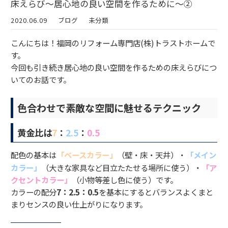
床えらび～居心地の良い空間を作るために～②
2020.06.09
ブログ
未分類
こんにちは！福岡のリフォーム専門店(株)トラストホームで
す。
今回も引き続き居心地の良い空間を作るための床えらびにつ
いてのお話です。
色合わせで素敵な空間に魅せるテクニック
黄金比は
7
：
2.5
：
0.5
配色の基本は
「ベースカラー」
（壁・床・天井）・
「メイン
カラー」
（大きな家具など目立たたせる場所に使う）・
「ア
クセントカラー」
（小物等差し色に使う）です。
カラーの配分
7：2.5：0.5
を基本にするとバランスよくまと
まりセンスの良い仕上がりになります。