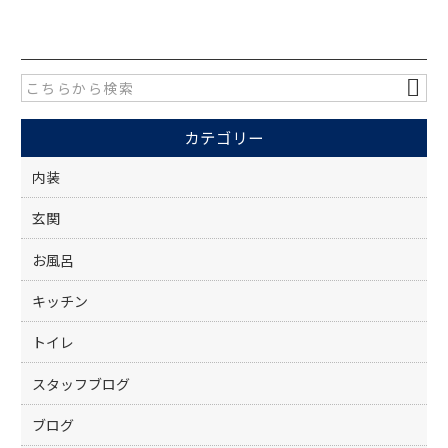
c
itt
e
er
b
o
カテゴリー
o
k
内装
玄関
お風呂
キッチン
トイレ
スタッフブログ
ブログ