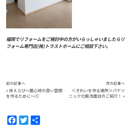
福岡でリフォームをご検討中の方がいらっしゃいましたらリ
フォーム専門店(株)トラストホームにご相談下さい。
前の記事へ
次の記事へ
«
床えらび～居心地の良い空間
＜きれいを作る場所＞パナソ
を作るために～①
ニック化粧洗面台のご紹介！
»
F
T
共
a
w
有