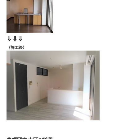
⇓⇓⇓
（施工後）