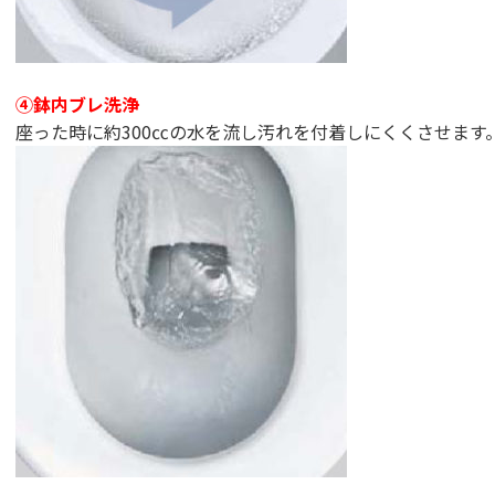
④鉢内ブレ洗浄
座った時に約300㏄の水を流し汚れを付着しにくくさせます