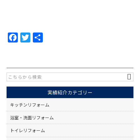
F
T
共
a
w
有
c
itt
e
er
b
o
実績紹介カテゴリー
o
k
キッチンリフォーム
浴室・洗面リフォーム
トイレリフォーム