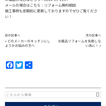
メールの場合はこちら：
リフォーム無料相談
施工事例
も定期的に更新しておりますのでぜひご覧くださ
い！
前の記事へ
次の記事へ
«
どのメーカーのキッチンにし
お風呂リフォームを失敗しな
ようかお悩みの方へ
い為に！
»
F
T
共
a
w
有
c
itt
e
er
b
o