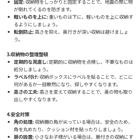
固定:
収納物をしっかりと固定することで、地震の際に物
が倒れてくるのを防ぎます。
軽いものを上に:
重いものは下に、軽いものを上に収納す
るようにしましょう。
転倒防止:
高さを抑え、奥行きが深い収納は避けましょ
う。
3.収納物の整理整頓
定期的な見直し:
定期的に収納物を点検し、不要なものは
処分しましょう。
ラベル付け:
収納ボックスにラベルを貼ることで、どこに
何があるか一目瞭然になり、探しやすくなります。
高さの工夫:
高さを変えて収納することで、奥の物も取り
出しやすくなります。
4.安全対策
角の処理:
収納棚の角が尖っている場合は、安全のため、
角を丸めたり、クッション材を貼ったりしましょう。
扉の設置:
小さなお子様がいる場合は、扉付きの収納にす