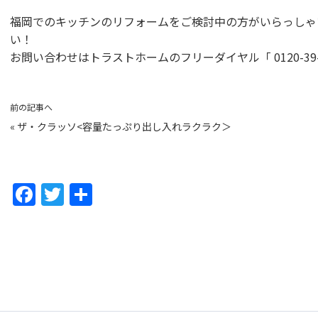
福岡でのキッチンのリフォームをご検討中の方がいらっしゃ
い！
お問い合わせはトラストホームのフリーダイヤル「 0120-39-1
前の記事へ
«
ザ・クラッソ<容量たっぷり出し入れラクラク＞
F
T
共
a
w
有
c
itt
e
er
b
o