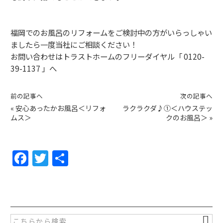
福岡でのお風呂のリフォームをご検討中の方がいらっしゃい
ましたら一度当社にご相談ください！
お問い合わせはトラストホームのフリーダイヤル「 0120-
39-1137 」へ
前の記事へ
次の記事へ
«
安心あったかお風呂＜リフォ
ラクラクダ♪①＜ハウステッ
ムス＞
クのお風呂＞
»
F
T
共
a
w
有
c
itt
e
er
b