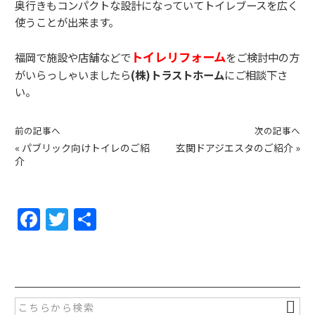
奥行きもコンパクトな設計になっていてトイレブースを広く
使うことが出来ます。
トイレリフォーム
福岡で施設や店舗などで
をご検討中の方
がいらっしゃいましたら
(株)トラストホーム
にご相談下さ
い。
前の記事へ
次の記事へ
«
パブリック向けトイレのご紹
玄関ドアジエスタのご紹介
»
介
F
T
共
a
w
有
c
itt
e
er
b